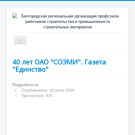
Включить/
выключить
навигацию
Главная
40 лет ОАО "СОЭМИ". Газета
О профсоюзе
"Единство"
Новости
Подробности
Направления деятельности
Опубликовано: 22 июня 2020
Просмотров: 679
Председателю (профактиву)
Социальное партнерство
Библиотека