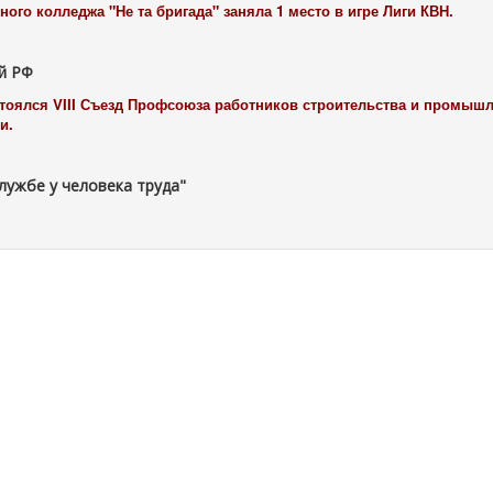
ого колледжа "Не та бригада" заняла 1 место в игре Лиги КВН.
й РФ
остоялся VIII Съезд Профсоюза работников строительства и промыш
и.
лужбе у человека труда"