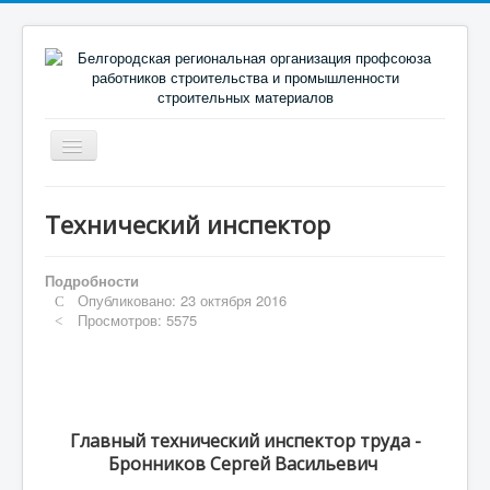
Включить/
выключить
навигацию
Главная
Технический инспектор
О профсоюзе
Новости
Подробности
Опубликовано: 23 октября 2016
Направления деятельности
Просмотров: 5575
Председателю (профактиву)
Социальное партнерство
Библиотека
Главный технический инспектор труда -
Бронников Сергей Васильевич