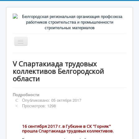
Включить/
выключить
навигацию
Главная
V Спартакиада трудовых
О профсоюзе
коллективов Белгородской
области
Новости
Направления деятельности
Подробности
Председателю (профактиву)
Опубликовано: 05 октября 2017
Просмотров: 1298
Социальное партнерство
Библиотека
16 сентября 2017 г. в Губкине в СК "Горняк"
прошла Спартакиада трудовых коллективов.